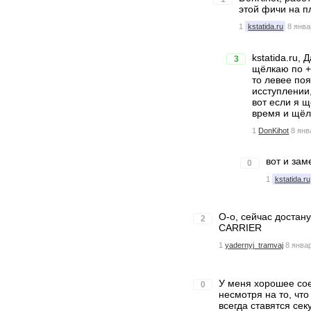
этой фичи на п
1
kstatida.ru
8 янва
kstatida.ru,
3
щёлкаю по +
то левее поя
исступлении,
вот если я щ
время и щёл
1
DonKihot
8 янв
вот и зам
0
1
kstatida.ru
О-о, сейчас достан
2
CARRIER
1
yadernyj_tramvaj
8 январ
У меня хорошее сое
0
несмотря на то, что
всегда ставятся сек