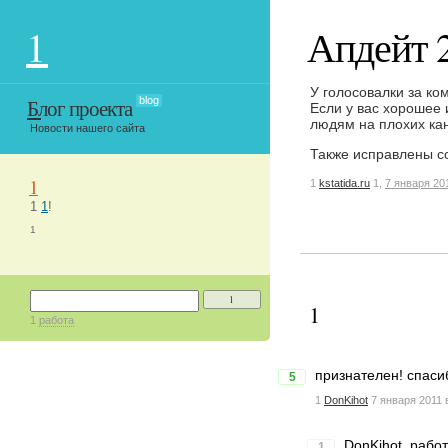
1
Апдейт 
У голосовалки за ко
Блог проекта
blog
Если у вас хорошее и
людям на плохих кан
Новости нашего сайта
Также исправлены сс
1
1
kstatida.ru
1,
7 января 20
1
1
!
1
1
1
1
работа
признателен! спасиб
5
1
DonKihot
7 января 2011 
DonKihot, рабо
1