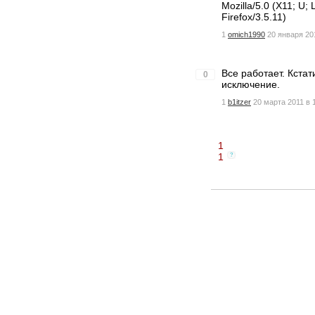
Mozilla/5.0 (X11; U;
Firefox/3.5.11)
1
omich1990
20 января 201
Все работает. Кста
0
исключение.
1
b1itzer
20 марта 2011 в 
1
1
?